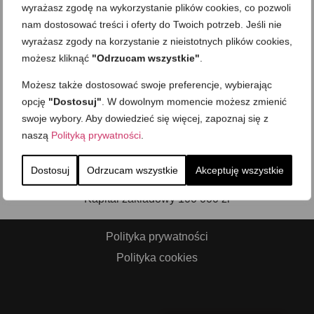
wyrażasz zgodę na wykorzystanie plików cookies, co pozwoli
nam dostosować treści i oferty do Twoich potrzeb. Jeśli nie
wyrażasz zgody na korzystanie z nieistotnych plików cookies,
możesz kliknąć
"Odrzucam wszystkie"
.
NIP 8862979670
Możesz także dostosować swoje preferencje, wybierając
KRS 0000449777
opcję
"Dostosuj"
. W dowolnym momencie możesz zmienić
swoje wybory. Aby dowiedzieć się więcej, zapoznaj się z
naszą
Polityką prywatności
.
Al. Wojska Polskiego 41/14
01-503 Warszawa
Dostosuj
Odrzucam wszystkie
Akceptuję wszystkie
Kapitał zakładowy 100 000 zł
Polityka prywatności
Polityka cookies