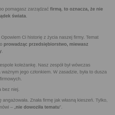
bo pomagasz zarządzać
firmą
,
to oznacza, że nie
ządek świata
.
 Opowiem Ci historię z życia naszej firmy. Temat
bo
prowadząc przedsiębiorstwo, miewasz
y
.
zespole koleżankę. Nasz zespół był wówczas
a ważnym jego członkiem. W zasadzie, była to dusza
 firmowych.
a bez niej.
angażowała. Znała firmę jak własną kieszeń. Tylko,
 mówi – „
nie dowoziła tematu
”.