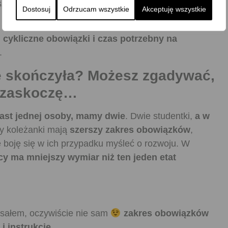
 szło do przodu. Później następował jednak okres
Dostosuj
Odrzucam wszystkie
Akceptuję wszystkie
j cykliczne obowiązki i czas potrzebny na
.
się skończyła? Możesz zgadywać,
ę zaskoczę…
ast jednej osoby, mamy dwie
. Dwie studentki,
a w
zy koleżanki mają
szerszy zakres obowiązków
,
e boję się w ich przypadku myśleć o rozwoju. W
cy ma mniejszy wymiar niż ten jeden etat
isałem, oczywiście nie sam
zakres obowiązków
i instrukcje
.