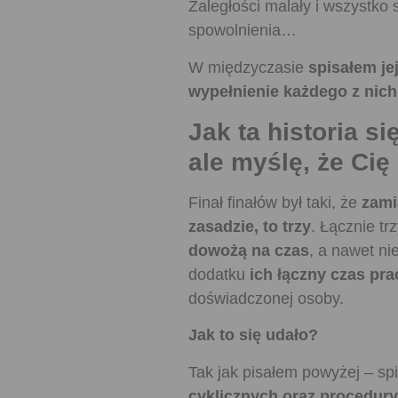
Zaległości malały i wszystko
spowolnienia…
W międzyczasie
spisałem je
wypełnienie każdego z nich
Jak ta historia 
ale myślę, że Ci
Finał finałów był taki, że
zami
zasadzie, to trzy
. Łącznie tr
dowożą na czas
, a nawet ni
dodatku
ich łączny czas pra
doświadczonej osoby.
Jak to się udało?
Tak jak pisałem powyżej – sp
cyklicznych oraz procedury 