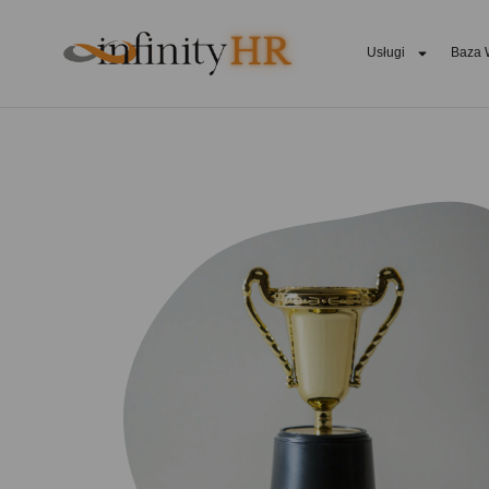
474939671509140
Usługi
Baza 