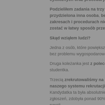
Podzieliłem zadania na trz
przydzielona inna osoba
,
b
zakresach i procedurach
ni
zostać w łatwy sposób prz
Skąd wziąłem ludzi?
Jedna z osób, które powiększ
bez problemu wygospodarowa
Druga koleżanka jest
z polec
studentka.
Trzecią
zrekrutowaliśmy na
naszego systemu rekrutacji
Kandydatka ta była absolutni
zgłoszeń, zdobyła ponad 90
rywali.