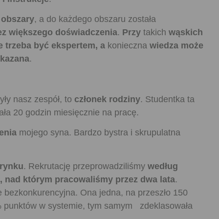
y obszary
, a do każdego obszaru została
ez większego doświadczenia
.
Przy
takich
wąskich
e trzeba być ekspertem, a
konieczna
wiedza może
ekazana
.
yły nasz zespół, to
członek rodziny
. Studentka ta
ła 20 godzin miesięcznie na pracę.
enia
mojego syna. Bardzo bystra i skrupulatna
 rynku
. Rekrutację przeprowadziliśmy
według
, nad którym pracowaliśmy przez dwa lata
.
e bezkonkurencyjna. Ona jedna, na przeszło 150
% punktów w systemie, tym samym zdeklasowała