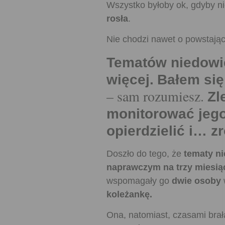
Wszystko byłoby ok, gdyby ni
rosła
.
Nie chodzi nawet o powstając
Tematów niedowie
więcej.
Bałem się
– sam rozumiesz.
Zl
monitorować jego 
opierdzielić i… 
Doszło do tego, że
tematy ni
naprawczym na trzy miesią
wspomagały go
dwie osoby
koleżankę.
Ona, natomiast, czasami brała