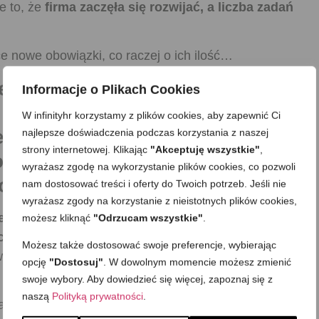
e to, że
firma zaczęła się rozwijać, a liczba zadań
e nowe obowiązki, co raczej o ich ilość…
zionych robiło się więcej i
Informacje o Plikach Cookies
 tej koleżance cokolwiek zlecać
W infinityhr korzystamy z plików cookies, aby zapewnić Ci
ecisz zadanie, trzeba
najlepsze doświadczenia podczas korzystania z naszej
strony internetowej. Klikając
"Akceptuję wszystkie"
,
realizację, a na koniec
wyrażasz zgodę na wykorzystanie plików cookies, co pozwoli
zrobić samemu.
nam dostosować treści i oferty do Twoich potrzeb. Jeśli nie
wyrażasz zgody na korzystanie z nieistotnych plików cookies,
edowiezione zostały spisane w tabeli z planem
możesz kliknąć
"Odrzucam wszystkie"
.
ce
. Nad wdrożeniem planu naprawczego czuwały i
Możesz także dostosować swoje preferencje, wybierając
w zespole
i ja
również.
Wszyscy walczyliśmy o
opcję
"Dostosuj"
. W dowolnym momencie możesz zmienić
swoje wybory. Aby dowiedzieć się więcej, zapoznaj się z
naszą
Polityką prywatności
.
 się w garść i wtedy widać było konkretne efekty.