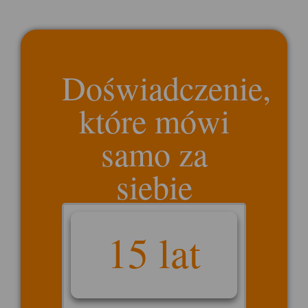
Doświadczenie,
które mówi
samo za
siebie
15 lat