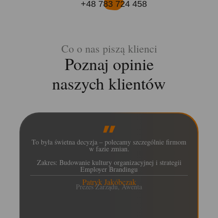
+48 783 724 458
Co o nas piszą klienci
Poznaj opinie
naszych klientów
To była świetna decyzja – polecamy szczególnie firmom
w fazie zmian.
Zakres: Budowanie kultury organizacyjnej i strategii
Employer Brandingu
Patryk Jakóbczak
Prezes Zarządu, Awenta