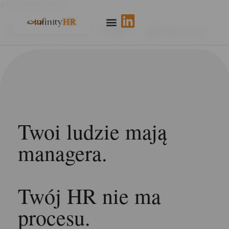
474939671509140
Doradztwo HR i procesy
Twoi ludzie mają
managera.
Twój HR nie ma
procesu.