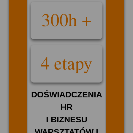
300h +
4 etapy
DOŚWIADCZENIA
HR
I BIZNESU
WARSZTATÓW I