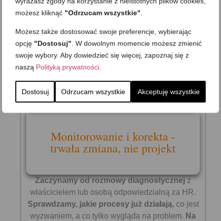
wyrażasz zgody na korzystanie z nieistotnych plików cookies,
Plan wdrożenia -priorytety
możesz kliknąć
"Odrzucam wszystkie"
.
i harmonogram
Możesz także dostosować swoje preferencje, wybierając
opcję
"Dostosuj"
. W dowolnym momencie możesz zmienić
swoje wybory. Aby dowiedzieć się więcej, zapoznaj się z
naszą
Polityką prywatności
.
Realizacja - pracujemy
razem, nie zamiast Ciebie
Dostosuj
Odrzucam wszystkie
Akceptuję wszystkie
Monitorowanie i korekta -
trwała zmiana, nie projekt
Zaczynamy od rozmowy diagnostycznej
z
właścicielem lub osobą odpowiedzialną za HR.
Sprawdzamy, jakie procesy już działają
, co jest
wyzwaniem, a co tylko wygląda na problem.
Na