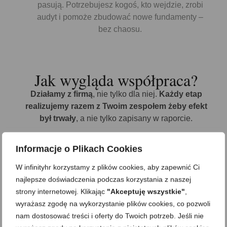
pasują. Potrzebujesz kogoś, kto wejdzie, zrobi
audyt i pomoże zbudować nowe fundamenty –
bez chaosu.
Jak wygląda współpraca?
Działamy z firmą
, nie tylko dla niej.
Każdy etap
realizujemy razem z Twoim zespołem
żeby efekt
był trwały
, a nie tylko zapisany w raporcie.
Informacje o Plikach Cookies
Audyt wstępny - co masz,
W infinityhr korzystamy z plików cookies, aby zapewnić Ci
czego brakuje
najlepsze doświadczenia podczas korzystania z naszej
strony internetowej. Klikając
"Akceptuję wszystkie"
,
wyrażasz zgodę na wykorzystanie plików cookies, co pozwoli
nam dostosować treści i oferty do Twoich potrzeb. Jeśli nie